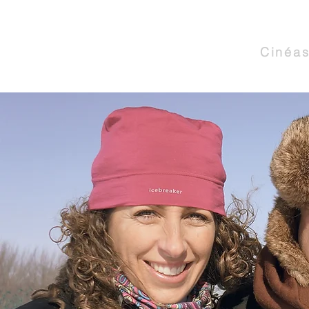
PAUL
CARVALH
Cinéas