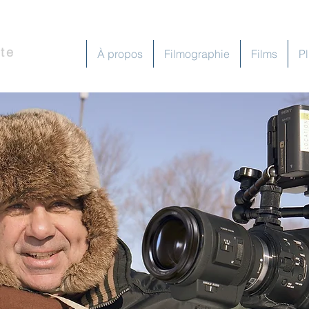
O
te
Accueil
À propos
Filmographie
Films
P