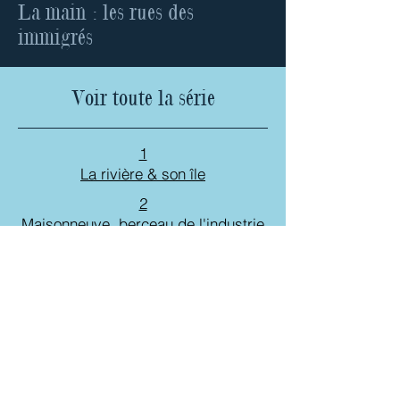
La main : les rues des
immigrés
Voir toute la série
1
La rivière & son île
2
Maisonneuve, berceau de l'industrie
3
Autour de la montagne
5
Centre-ville, l'âge des lumières